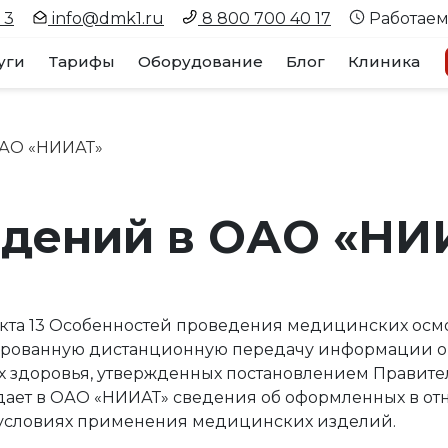
 3
info@dmk1.ru
8 800 700 40 17
Работаем
уги
Тарифы
Оборудование
Блог
Клиника
ОАО «НИИАТ»
едений в ОАО «НИ
ункта 13 Особенностей проведения медицинских ос
рованную дистанционную передачу информации о 
 здоровья, утвержденных постановлением Правительс
едает в ОАО «НИИАТ» сведения об оформленных в о
 условиях применения медицинских изделий.