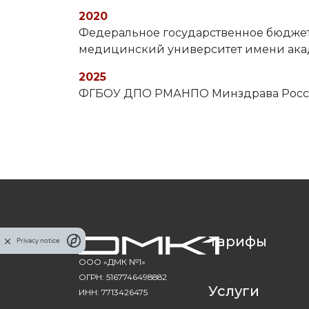
2020
Федеральное государственное бюджет
медицинский университет имени акад
2025
ФГБОУ ДПО РМАНПО Минздрава России
Тарифы
Privacy notice
ООО «ДМК №1»
ОГРН: 5167746498882
Услуги
ИНН: 7713426475