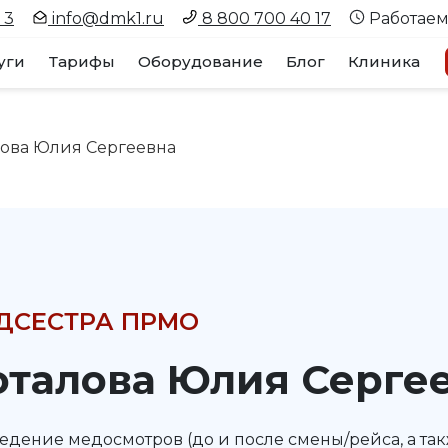
 3
info@dmk1.ru
8 800 700 40 17
Работаем
уги
Тарифы
Оборудование
Блог
Клиника
лова Юлия Сергеевна
ДСЕСТРА ПРМО
оталова Юлия Серге
едение медосмотров (до и после смены/рейса, а так