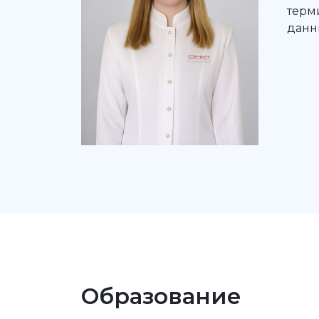
терм
данн
Образование