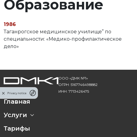
Образование
1986
Таганрогское медицинское училище” по
специальности: «Медико-профилактическое
дело»
ООО «ДМК №1»
ОГРН: 5167746498882
ИНН: 7713426475
Privacy notice
Главная
Услуги
Тарифы