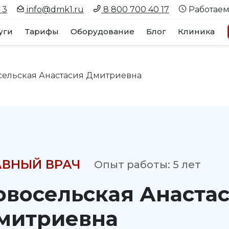
 3
info@dmk1.ru
8 800 700 40 17
Работаем
уги
Тарифы
Оборудование
Блог
Клиника
сельская Анастасия Дмитриевна
АВНЫЙ ВРАЧ
Опыт работы: 5 лет
овосельская Анаста
митриевна