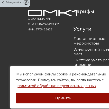
Privacy notice
Тарифы
ООО «ДМК №1»
ОГРН: 5167746498882
Услуги
ИНН: 7713426475
Дистанционные
медосмотры
Электронный пут
лист
Система учёта ра
времени
с алкотермоконт
Мы используем файлы cookie и рекомендательные
технологии. Пользуясь сайтом, вы соглашаетесь с
политикой обработки персональных данных
Принять
© 2026 ДМК №1