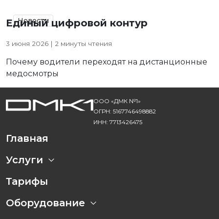
Новости
Единый цифровой контур
3 июня 2026 | 2 минуты чтения
Почему водители переходят на дистанционные
медосмотры
ООО «ДМК №1»
ОГРН: 5167746498882
ИНН: 7713426475
Главная
Услуги
Тарифы
Оборудование